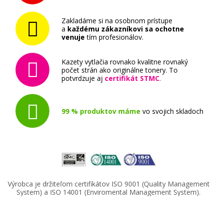
Kompatibilná náplň s EPSON T9452
(Azúrová)
Zakladáme si na osobnom prístupe
Kompatibilná náplň
a
každému zákazníkovi sa ochotne
venuje
tím profesionálov.
Kazety vytlačia rovnako kvalitne rovnaký
počet strán ako originálne tonery. To
potvrdzuje aj
certifikát STMC
.
41,90 €
99 % produktov máme
vo svojich skladoch
Pridať do košíka
Kompatibilná náplň s EPSON T9461
(čierna)
Výrobca je držiteľom certifikátov ISO 9001 (Quality Management
System) a ISO 14001 (Enviromental Management System).
Kompatibilná náplň