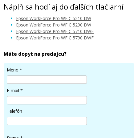
Náplň sa hodí aj do ďalších tlačiarní
Epson WorkForce Pro WF C 5210 DW
Epson WorkForce Pro WF C 5290 DW
Epson WorkForce Pro WF C 5710 DWF
Epson WorkForce Pro WF C 5790 DWF
33 €
Máte dopyt na predajcu?
Pridať do košíka
Meno
*
Kompatibilná náplň s EPSON T9444 (Žltá)
E-mail
*
Kompatibilná náplň
Telefón
Dopyt
*