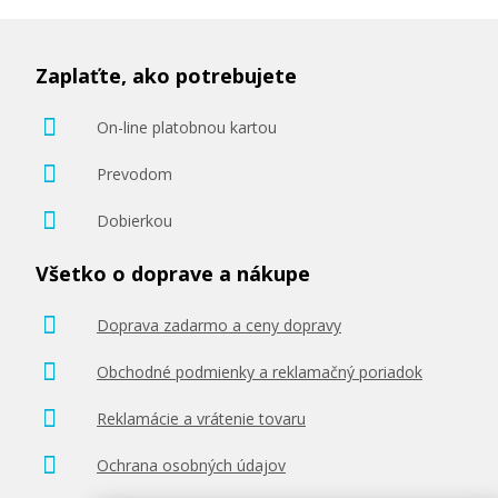
Zaplaťte, ako potrebujete
On-line platobnou kartou
78,90 €
Prevodom
Pridať do košíka
Dobierkou
Všetko o doprave a nákupe
Originálna náplň EPSON T9441 (čierna)
Doprava zadarmo a ceny dopravy
Originálna náplň
Obchodné podmienky a reklamačný poriadok
Reklamácie a vrátenie tovaru
Ochrana osobných údajov