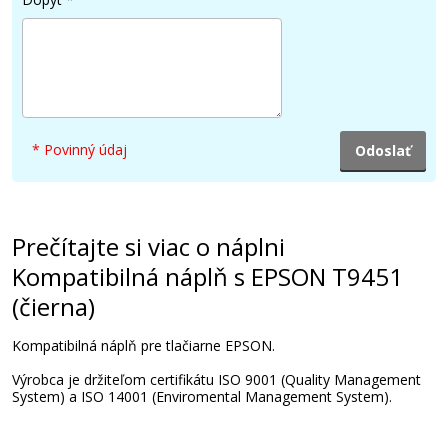
33 €
Pridať do košíka
* Povinný údaj
Kompatibilná náplň s EPSON T9453
(Purpurová)
Kompatibilná náplň
Prečítajte si viac o náplni
Kompatibilná náplň s EPSON T9451
(čierna)
Kompatibilná náplň pre tlačiarne EPSON.
Výrobca je držiteľom certifikátu ISO 9001 (Quality Management
System) a ISO 14001 (Enviromental Management System).
41,90 €