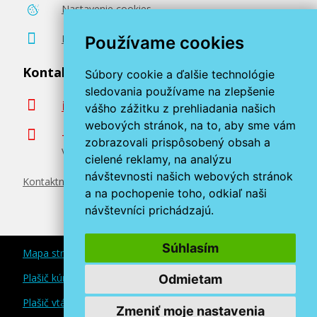
Nastavenie cookies
59,90 €
Poradenstvo zadarmo
Používame cookies
Pridať do košíka
Kontaktujte nás
Súbory cookie a ďalšie technológie
sledovania používame na zlepšenie
info@miroluk.sk
vášho zážitku z prehliadania našich
webových stránok, na to, aby sme vám
Originálna náplň EPSON T9442 (Azúrová)
+420 377 222 313
zobrazovali prispôsobený obsah a
Volajte v pracovné dni od 8. do 17. hod.
Originálna náplň
cielené reklamy, na analýzu
návštevnosti našich webových stránok
Kontaktné údaje
a na pochopenie toho, odkiaľ naši
návštevníci prichádzajú.
Súhlasím
Mapa stránok
74,90 €
Plašič kún a myší
Odmietam
Plašič vtákov
Zmeniť moje nastavenia
Pridať do košíka