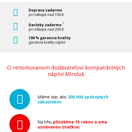
Pridať do košíka
Doprava zadarmo
pri nákupe nad 100 €
?
Darčeky zadarmo
pri nákupe nad 200 €
Kompatibilná náplň s EPSON T9454 (Žltá)
100 % garancia kvality
garancia kvality náplní
Kompatibilná náplň
O renomovanom dodávateľovi kompatibilných
náplní Miroluk
41,90 €
Máme viac ako
200 000 spokojných
zákazníkov
Pridať do košíka
Na trhu
pôsobíme 15 rokov a sme
uznávanou značkou