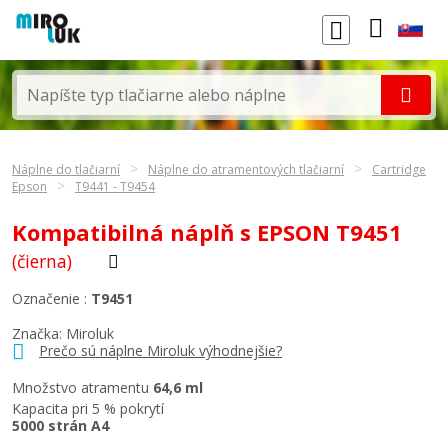
Náplne do tlačiarní
Náplne do atramentových tlačiarní
Cartridge
Epson
T9441 - T9454
Kompatibilná náplň s EPSON T9451
(čierna)
Označenie :
T9451
Značka: Miroluk
Prečo sú náplne Miroluk výhodnejšie?
Množstvo atramentu
64,6 ml
Kapacita pri 5 % pokrytí
5000 strán A4